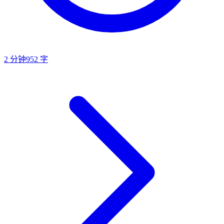
2
分钟
952
字