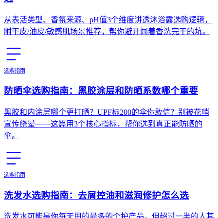
从表活类型、香氛来源、pH值3个维度讲透沐浴露选购逻辑，
附干皮/油皮/敏感肌场景推荐，帮你避开闻着香洗完干的坑。
选购指南
防晒伞选购指南：黑胶涂层和防晒系数哪个重要
黑胶和内涂层哪个更扛晒？UPF标200的伞你敢信？别被花哨
宣传绕晕——这篇用3个核心指标，帮你选到真正能防晒的
伞。
选购指南
洗发水选购指南：去屑控油和滋润修护怎么选
洗发水可能是你每天用的最多的个护产品，但超过一半的人其