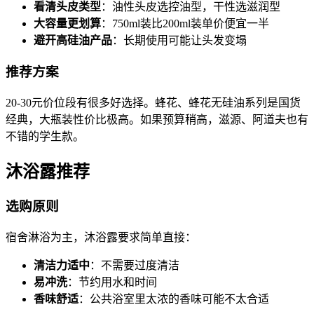
看清头皮类型
：油性头皮选控油型，干性选滋润型
大容量更划算
：750ml装比200ml装单价便宜一半
避开高硅油产品
：长期使用可能让头发变塌
推荐方案
20-30元价位段有很多好选择。蜂花、蜂花无硅油系列是国货
经典，大瓶装性价比极高。如果预算稍高，滋源、阿道夫也有
不错的学生款。
沐浴露推荐
选购原则
宿舍淋浴为主，沐浴露要求简单直接：
清洁力适中
：不需要过度清洁
易冲洗
：节约用水和时间
香味舒适
：公共浴室里太浓的香味可能不太合适