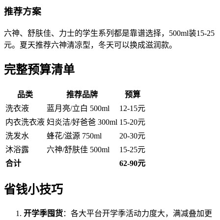
推荐方案
六神、舒肤佳、力士的学生系列都是靠谱选择，500ml装15-25
元。夏天推荐六神清凉型，冬天可以换成滋润款。
完整预算清单
品类
推荐品牌
预算
洗衣液
蓝月亮/立白 500ml
12-15元
内衣洗衣液
妇炎洁/好爸爸 300ml
15-20元
洗发水
蜂花/滋源 750ml
20-30元
沐浴露
六神/舒肤佳 500ml
15-25元
合计
62-90元
省钱小技巧
开学季囤货
：各大平台开学季活动力度大，满减叠加更