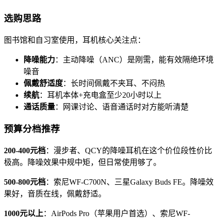
选购思路
图书馆和自习室使用，耳机核心关注点：
降噪能力
：主动降噪（ANC）是刚需，能有效隔绝环境
噪音
佩戴舒适度
：长时间佩戴不夹耳、不闷热
续航
：耳机本体+充电盒至少20小时以上
通话质量
：网课讨论、语音通话时对方能听清楚
预算分档推荐
200-400元档
：漫步者、QCY的降噪耳机在这个价位段性价比
极高。降噪效果中规中矩，但日常使用够了。
500-800元档
：索尼WF-C700N、三星Galaxy Buds FE。降噪效
果好，音质在线，佩戴舒适。
1000元以上
：AirPods Pro（苹果用户首选）、索尼WF-