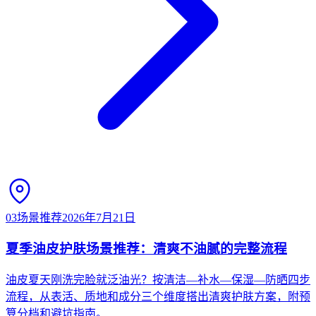
03
场景推荐
2026年7月21日
夏季油皮护肤场景推荐：清爽不油腻的完整流程
油皮夏天刚洗完脸就泛油光？按清洁—补水—保湿—防晒四步
流程，从表活、质地和成分三个维度搭出清爽护肤方案，附预
算分档和避坑指南。