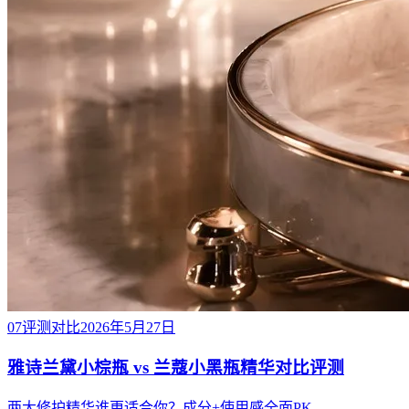
07
评测对比
2026年5月27日
雅诗兰黛小棕瓶 vs 兰蔻小黑瓶精华对比评测
两大修护精华谁更适合你？成分+使用感全面PK