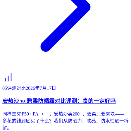
05
评测对比
2026年7月17日
安热沙 vs 碧柔防晒霜对比评测：贵的一定好吗
同样是SPF50+ PA++++，安热沙卖200+，碧柔只要60块——
多花的钱到底买了什么？我们从防晒力、肤感、防水性逐一拆
解。